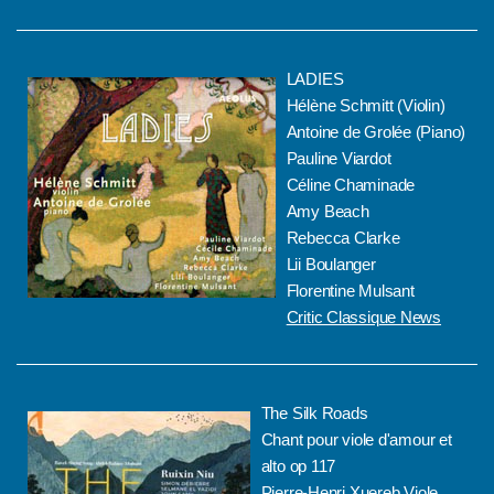
LADIES
Hélène Schmitt (Violin)
Antoine de Grolée (Piano)
Pauline Viardot
Céline Chaminade
Amy Beach
Rebecca Clarke
Lii Boulanger
Florentine Mulsant
Critic Classique News
The Silk Roads
Chant pour viole d'amour et
alto op 117
Pierre-Henri Xuereb Viole