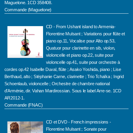
Maguelone. 1CD 358408.
Commande (Maguelone
)
CD - From Ushant island to Armenia-
Florentine Mulsant ; Variations pour flûte et
piano op.11, Vocalise pour Alto op.53,
Quatuor pour clarinette en sib, violon,
violoncelle et piano op.22, suite pour
violoncelle op.41, suite pour orchestre à
cordes op.42 Isabelle Duval, flûte ; Asako Yoshida, piano ; Lise
Berthaud, alto ; Stéphanie Carne, clarinette ; Trio Tchaïka ; Ingrid
Schoenlaub, violoncelle ; Orchestre de chambre national
d’Arménie, dir. Vahan Mardirossian. Sous le label Arre-se. 1CD
AR2012-1.
Commande (FNAC)
CD et DVD - French impressions -
Florentine Mulsant ; Sonate pour