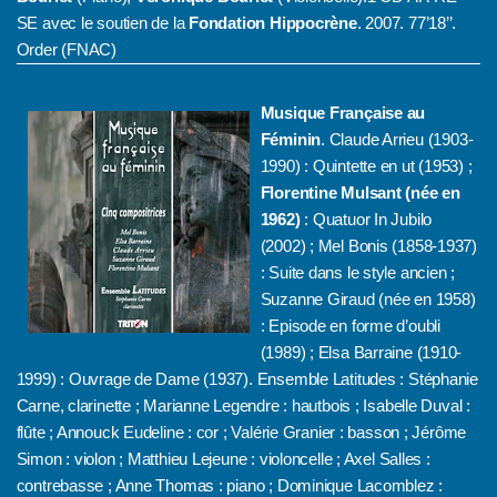
SE avec le soutien de la
Fondation Hippocrène
. 2007. 77’18’’.
Order (FNAC)
Musique Française au
Féminin
. Claude Arrieu (1903-
1990) : Quintette en ut (1953) ;
Florentine Mulsant (née en
1962)
: Quatuor In Jubilo
(2002) ; Mel Bonis (1858-1937)
: Suite dans le style ancien ;
Suzanne Giraud (née en 1958)
: Episode en forme d’oubli
(1989) ; Elsa Barraine (1910-
1999) : Ouvrage de Dame (1937). Ensemble Latitudes : Stéphanie
Carne, clarinette ; Marianne Legendre : hautbois ; Isabelle Duval :
flûte ; Annouck Eudeline : cor ; Valérie Granier : basson ; Jérôme
Simon : violon ; Matthieu Lejeune : violoncelle ; Axel Salles :
contrebasse ; Anne Thomas : piano ; Dominique Lacomblez :