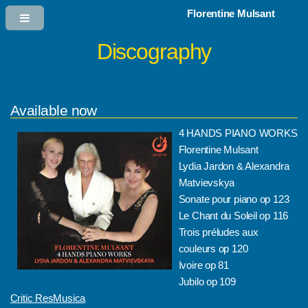
Florentine Mulsant
Discography
Available now
4 HANDS PIANO WORKS
Florentine Mulsant
Lydia Jardon & Alexandra
Matvievskya
Sonate pour piano op 123
Le Chant du Soleil op 116
Trois préludes aux
couleurs op 120
Ivoire op 81
Jubilo op 109
Critic ResMusica