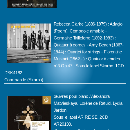
Rebecca Clarke (1886-1979) : Adagio
(Poem), Comodo e amabile -
Germaine Tailleferre (1892-1983) :
Quatuor à cordes - Amy Beach (1867-
1944) : Quartet for strings - Florentine
Mulsant (1962 - ) : Quatuor à cordes
n°3 Op.47 . Sous le label Skarbo. 1CD
DSK4182.
Commande (Skarbo
)
œuvres pour piano / Alexandra
Matvieskaya, Lorène de Ratuld, Lydia
Jardon
Sous le label AR RE SE. 2CD
AR20198.