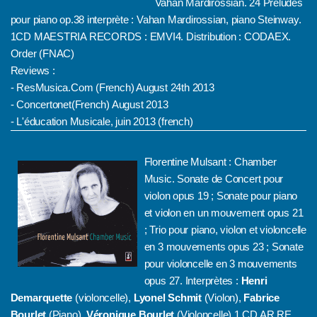
Vahan Mardirossian. 24 Préludes
pour piano op.38 interprète : Vahan Mardirossian, piano Steinway.
1CD MAESTRIA RECORDS : EMVI4. Distribution : CODAEX.
Order (FNAC)
Reviews :
-
ResMusica.Com (French) August 24th 2013
-
Concertonet(French) August 2013
-
L'éducation Musicale, juin 2013 (french)
Florentine Mulsant : Chamber
Music. Sonate de Concert pour
violon opus 19 ; Sonate pour piano
et violon en un mouvement opus 21
; Trio pour piano, violon et violoncelle
en 3 mouvements opus 23 ; Sonate
pour violoncelle en 3 mouvements
opus 27. Interprètes :
Henri
Demarquette
(violoncelle),
Lyonel Schmit
(Violon),
Fabrice
Bourlet
(Piano),
Véronique Bourlet
(Violoncelle).1 CD AR RE