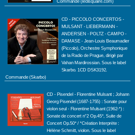
Commande (ledisquaire.com
)
CD - PICCOLO CONCERTOS -
MULSANT - LIEBERMANN -
ANDERSEN - POLTZ - CAMPO -
DAMASE - Jean-Louis Beaumadier
(Piccolo), Orchestre Symphonique
de la Radio de Prague, dirigé par
Vahan Mardirossian. Sous le label
Skarbo. 1CD DSK3192.
Commande (Skarbo
)
CD - Pisendel - Florentine Mulsant ; Johann
Georg Pisendel (1687-1755) : Sonate pour
violon seul - Florentine Mulsant (1962-*) :
Sonate de concert n°2 Op.45*, Suite de
Concert Op.50* / *Création Interprète :
Hélène Schmitt, violon. Sous le label