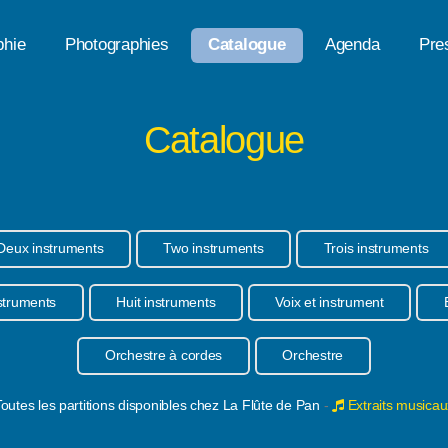
phie
Photographies
Catalogue
Agenda
Pre
Catalogue
Deux instruments
Two instruments
Trois instruments
nstruments
Huit instruments
Voix et instrument
Orchestre à cordes
Orchestre
outes les partitions disponibles chez La Flûte de Pan
-
Extraits musicau