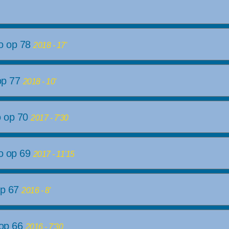
no op 78
2018 - 17'
 op 77
2018 - 10'
o op 70
2017 - 7'30
no op 69
2017 - 11'15
op 67
2016 - 8'
 op 66
2016 - 7'30