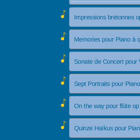
Impressions bretonnes 
Memories pour Piano à 
Sonate de Concert pour 
Sept Portraits pour Pian
On the way pour flûte o
Quinze Haïkus pour Pia