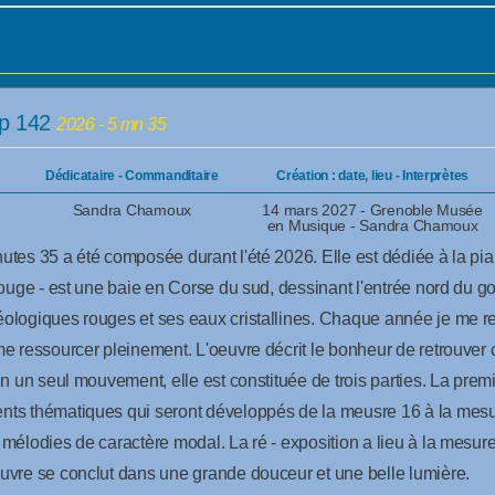
op 142
2026 - 5 mn 35
Dédicataire - Commanditaire
Création : date, lieu - Interprètes
Sandra Chamoux
14 mars 2027 - Grenoble Musée
en Musique - Sandra Chamoux
nutes 35 a été composée durant l'été 2026. Elle est dédiée à la 
rouge - est une baie en Corse du sud, dessinant l'entrée nord du go
éologiques rouges et ses eaux cristallines. Chaque année je me r
me ressourcer pleinement. L'oeuvre décrit le bonheur de retrouver c
En un seul mouvement, elle est constituée de trois parties. La premi
ents thématiques qui seront développés de la meusre 16 à la mes
 mélodies de caractère modal. La ré - exposition a lieu à la mesur
euvre se conclut dans une grande douceur et une belle lumière.