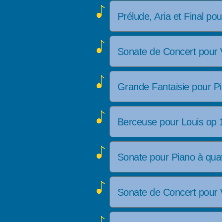
Prélude, Aria et Final p
Sonate de Concert pour 
Grande Fantaisie pour P
Berceuse pour Louis op
Sonate pour Piano à qua
Sonate de Concert pour 