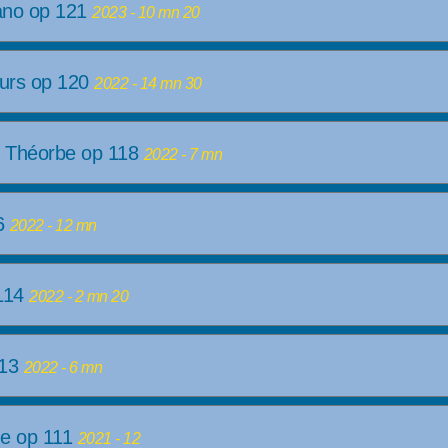
iano op 121
2023 - 10 mn 20
eurs op 120
2022 - 14 mn 30
 Théorbe op 118
2022 - 7 mn
16
2022 - 12 mn
 114
2022 - 2 mn 20
113
2022 - 6 mn
e op 111
2021 - 12