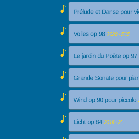
Prélude et Danse pour v
Voiles op 98
2020 - 5'15
Le jardin du Poète op 9
Grande Sonate pour pia
Wind op 90 pour piccolo
Licht op 84
2019 - 2'