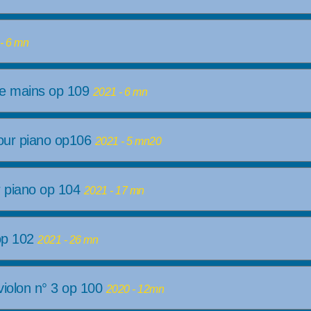
- 6 mn
tre mains op 109
2021 - 6 mn
pour piano op106
2021 - 5 mn20
r piano op 104
2021 - 17 mn
op 102
2021 - 26 mn
violon n° 3 op 100
2020 - 12mn