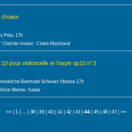
 choeur
s Prés. 17h
" Chef de choeur : Claire Marchand
 10 pour violoncelle et harpe op10 n°3
ruskirche Bernhard Schwarz Strasse 17h
 Alice Marino : harpe
<<
|
1
|
...
|
38
|
39
|
40
|
41
|
42
|
43
|
44
|
45
|
46
|
47
|
>>