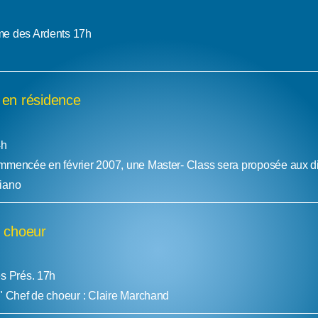
me des Ardents 17h
 en résidence
4h
mencée en février 2007, une Master- Class sera proposée aux diff
iano
 choeur
s Prés. 17h
" Chef de choeur : Claire Marchand