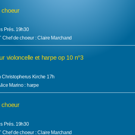
 choeur
es Prés. 19h30
" Chef de choeur : Claire Marchand
ur violoncelle et harpe op 10 n°3
 Christopherus Kirche 17h
Alice Marino : harpe
 choeur
es Prés. 19h30
" Chef de choeur : Claire Marchand